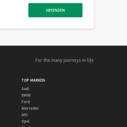
ABSENDEN
For the many journeys in life
TOP MARKEN
Audi
BMW
Ford
Mercedes
MG
Opel