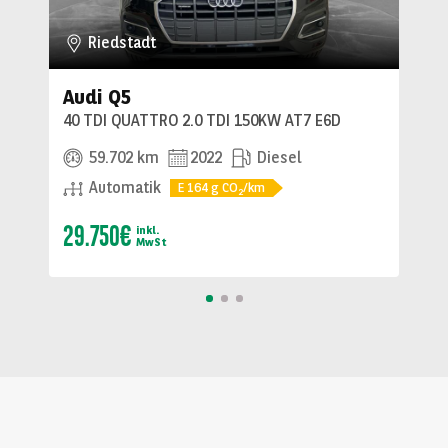
Riedstadt
Audi Q5
40 TDI QUATTRO 2.0 TDI 150KW AT7 E6D
59.702 km
2022
Diesel
Automatik
E
164
g CO
/km
2
29.750€
inkl.
MwSt