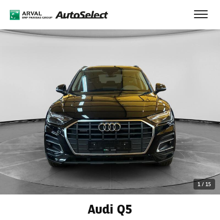
Toggl
navig
1
/
15
Audi Q5