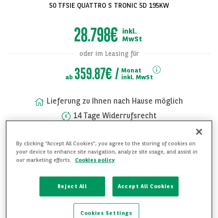
50 TFSIE QUATTRO S TRONIC 5D 195KW
28.798€
inkl.
MwSt
oder im Leasing für
359.87€
Monat
ab
inkl. MwSt
Lieferung zu Ihnen nach Hause möglich
14 Tage Widerrufsrecht
Alle Bilder
Rufen Sie uns jederzeit an unter:
anzeigen
+49 (0) 89 744 23 802
By clicking “Accept All Cookies”, you agree to the storing of cookies on
your device to enhance site navigation, analyze site usage, and assist in
our marketing efforts.
Cookies policy
FAHRZEUG UNVERBINDLICH ANFRAGEN
Reject All
Accept All Cookies
WEITERE DETAILS ANFRAGEN
Cookies Settings
FAHRZEUG MERKEN