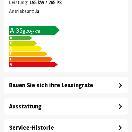
Leistung
:
195 kW / 265 PS
Antriebsart
:
Ja
A
35
gCO
/km
2
B
C
D
E
F
G
Bauen Sie sich ihre Leasingrate
Ausstattung
Service-Historie