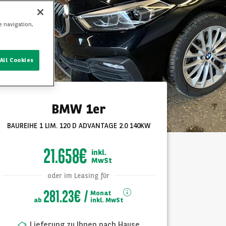
e navigation,
All Cookies
BMW 1er
BAUREIHE 1 LIM. 120 D ADVANTAGE 2.0 140KW
21.658€
inkl.
MwSt
oder im Leasing für
281.23€
Monat
ab
inkl. MwSt
Lieferung zu Ihnen nach Hause