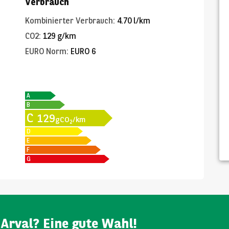
Verbrauch
Kombinierter Verbrauch
:
4.70 l/km
CO2
:
129 g/km
EURO Norm
:
EURO 6
A
B
C
129
gCO
/km
2
D
E
F
G
Arval? Eine gute Wahl!