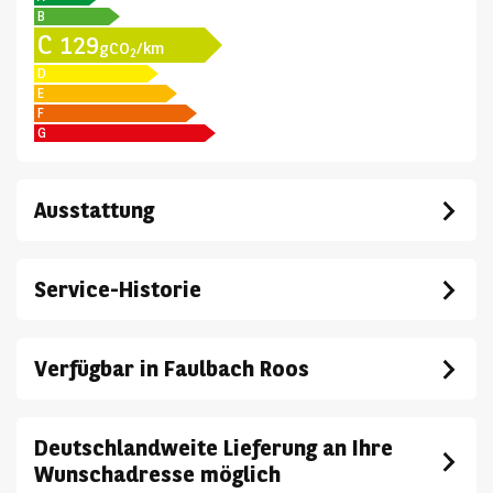
B
C
129
gCO
/km
2
D
E
F
G
Ausstattung
Service-Historie
Verfügbar in Faulbach Roos
Deutschlandweite Lieferung an Ihre
Wunschadresse möglich