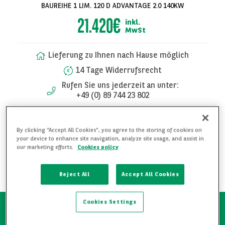
BAUREIHE 1 LIM. 120 D ADVANTAGE 2.0 140KW
21.420€
inkl.
MwSt
Lieferung zu Ihnen nach Hause möglich
14 Tage Widerrufsrecht
Rufen Sie uns jederzeit an unter:
+49 (0) 89 744 23 802
FAHRZEUG UNVERBINDLICH ANFRAGEN
Alle Bilder
By clicking “Accept All Cookies”, you agree to the storing of cookies on
your device to enhance site navigation, analyze site usage, and assist in
anzeigen
our marketing efforts.
Cookies policy
WEITERE DETAILS ANFRAGEN
FAHRZEUG MERKEN
Reject All
Accept All Cookies
Cookies Settings
Schnelle Verfügbarkeit