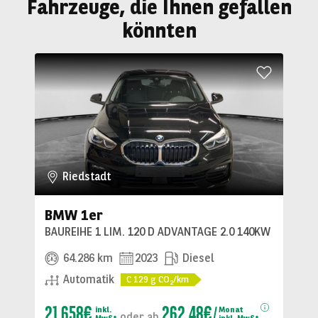
Fahrzeuge, die Ihnen gefallen
könnten
Riedstadt
BMW 1er
BAUREIHE 1 LIM. 120 D ADVANTAGE 2.0 140KW
64.286 km
2023
Diesel
Automatik
C
129
g CO
/km
2
21.658€
262.48€
inkl.
Monat
oder
ab
MwSt
inkl. MwSt