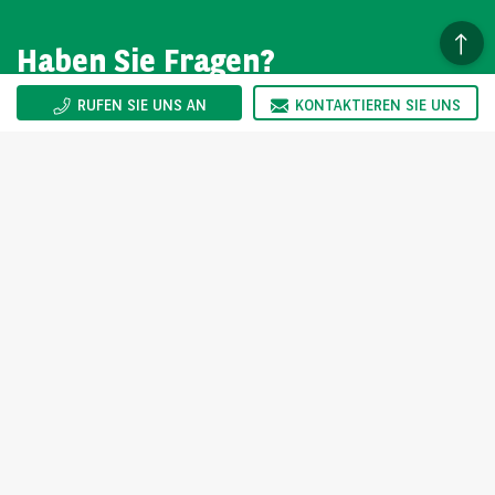
Haben Sie Fragen?
RUFEN SIE UNS AN
KONTAKTIEREN SIE UNS
Wir sind gerne für Sie da. Sie erreichen uns Montag bis
Freitag von 08:00-17:00 Uhr.
KONTAKT
arval.de
For the many journeys in life
ARVAL AUTOSELECT
Über Arval