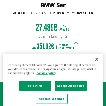
BMW 5er
BAUREIHE 5 TOURING 530 E M SPORT 2.0 215KW AT8 E6D
27.489€
inkl.
MwSt
oder im Leasing für
351.02€
Monat
ab
inkl. MwSt
Alle Bilder
Dieses Auto ist reserviert
By clicking “Accept All Cookies”, you agree to the storing of cookies on
anzeigen
your device to enhance site navigation, analyze site usage, and assist in
our marketing efforts.
Cookies policy
BENACHRICHTIGEN SIE MICH
Reject All
Accept All Cookies
Schnelle Verfügbarkeit
Cookies Settings