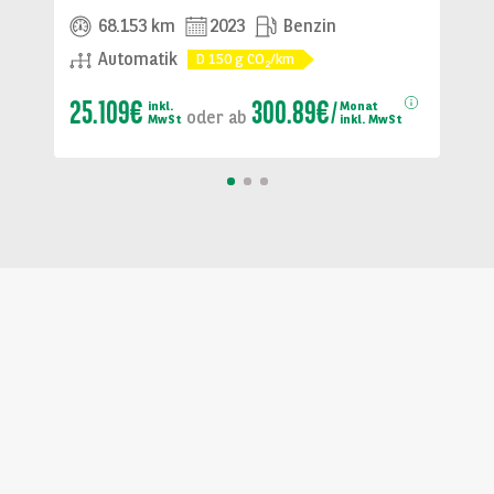
68.153 km
2023
Benzin
Automatik
D
150
g CO
/km
2
25.109€
300.89€
inkl.
Monat
oder
ab
MwSt
inkl. MwSt