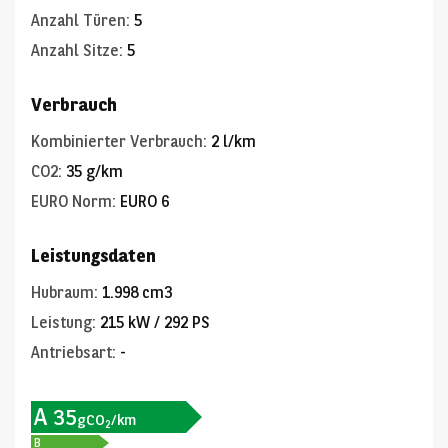
Anzahl Türen
:
5
Anzahl Sitze
:
5
Verbrauch
Kombinierter Verbrauch
:
2 l/km
CO2
:
35 g/km
EURO Norm
:
EURO 6
Leistungsdaten
Hubraum
:
1.998 cm3
Leistung
:
215 kW / 292 PS
Antriebsart
:
-
A
35
gCO
/km
2
B