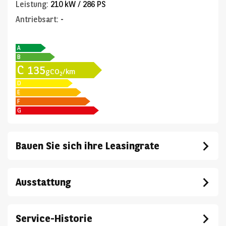
Leistung
:
210 kW / 286 PS
Antriebsart
:
-
A
B
C
135
gCO
/km
2
D
E
F
G
Bauen Sie sich ihre Leasingrate
Ausstattung
Service-Historie