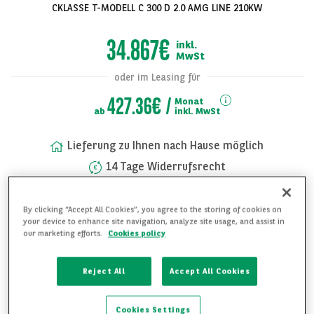
CKLASSE T-MODELL C 300 D 2.0 AMG LINE 210KW
34.867€
inkl.
MwSt
oder im Leasing für
427.36€
Monat
ab
inkl. MwSt
Lieferung zu Ihnen nach Hause möglich
14 Tage Widerrufsrecht
Alle Bilder
Rufen Sie uns jederzeit an unter:
anzeigen
+49 (0) 89 744 23 802
By clicking “Accept All Cookies”, you agree to the storing of cookies on
your device to enhance site navigation, analyze site usage, and assist in
our marketing efforts.
Cookies policy
FAHRZEUG UNVERBINDLICH ANFRAGEN
Reject All
Accept All Cookies
WEITERE DETAILS ANFRAGEN
FAHRZEUG MERKEN
Cookies Settings