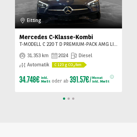
Eitting
Mercedes C-Klasse-Kombi
T-MODELL C 220 T D PREMIUM-PACK AMG LINE 162KW
31.353 km
2024
Diesel
Automatik
C
123
g CO
/km
2
34.748€
391.57€
inkl.
Monat
oder
ab
MwSt
inkl. MwSt