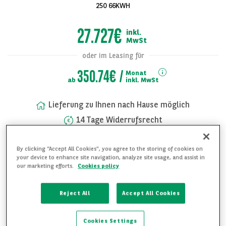
250 66KWH
27.727€
inkl.
MwSt
oder im Leasing für
350.74€
Monat
ab
inkl. MwSt
Lieferung zu Ihnen nach Hause möglich
14 Tage Widerrufsrecht
Alle Bilder
Rufen Sie uns jederzeit an unter:
anzeigen
+49 (0) 89 744 23 802
By clicking “Accept All Cookies”, you agree to the storing of cookies on
your device to enhance site navigation, analyze site usage, and assist in
our marketing efforts.
Cookies policy
FAHRZEUG UNVERBINDLICH ANFRAGEN
Reject All
Accept All Cookies
WEITERE DETAILS ANFRAGEN
Cookies Settings
FAHRZEUG MERKEN