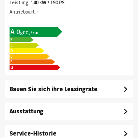
Leistung
:
140 kW / 190 PS
Antriebsart
:
-
A
0
gCO
/km
2
B
C
D
E
F
G
Bauen Sie sich ihre Leasingrate
Ausstattung
Service-Historie