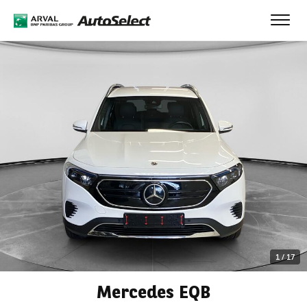
Toggl
navig
1
/
17
Mercedes EQB