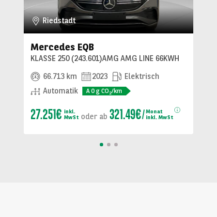
Riedstadt
Mercedes EQB
KLASSE 250 (243.601)AMG AMG LINE 66KWH
66.713 km
2023
Elektrisch
Automatik
A
0
g CO
/km
2
27.251€
321.49€
inkl.
Monat
oder
ab
MwSt
inkl. MwSt