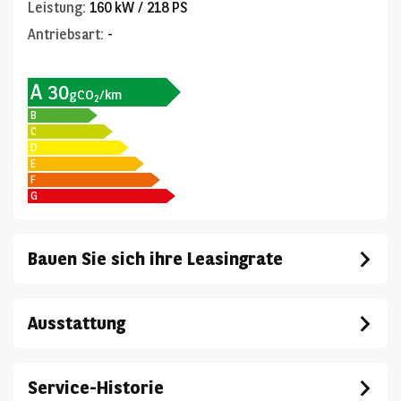
Leistung
:
160 kW / 218 PS
Antriebsart
:
-
A
30
gCO
/km
2
B
C
D
E
F
G
Bauen Sie sich ihre Leasingrate
Ausstattung
Service-Historie