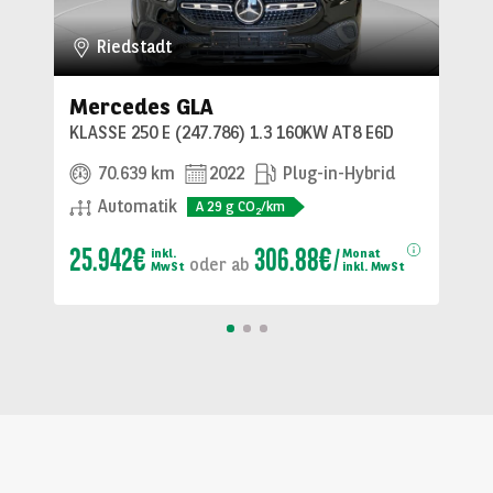
Riedstadt
Mercedes GLA
KLASSE 250 E (247.786) 1.3 160KW AT8 E6D
70.639 km
2022
Plug-in-Hybrid
Automatik
A
29
g CO
/km
2
25.942€
306.88€
inkl.
Monat
oder
ab
MwSt
inkl. MwSt