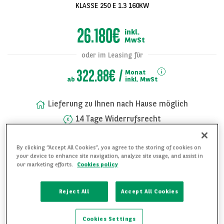
KLASSE 250 E 1.3 160KW
26.180€
inkl.
MwSt
oder im Leasing für
322.88€
Monat
ab
inkl. MwSt
Lieferung zu Ihnen nach Hause möglich
14 Tage Widerrufsrecht
Alle Bilder
Rufen Sie uns jederzeit an unter:
anzeigen
+49 (0) 89 744 23 802
By clicking “Accept All Cookies”, you agree to the storing of cookies on
your device to enhance site navigation, analyze site usage, and assist in
our marketing efforts.
Cookies policy
FAHRZEUG UNVERBINDLICH ANFRAGEN
Reject All
Accept All Cookies
WEITERE DETAILS ANFRAGEN
Cookies Settings
FAHRZEUG MERKEN