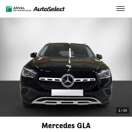
Toggl
navig
1
/
26
Mercedes GLA