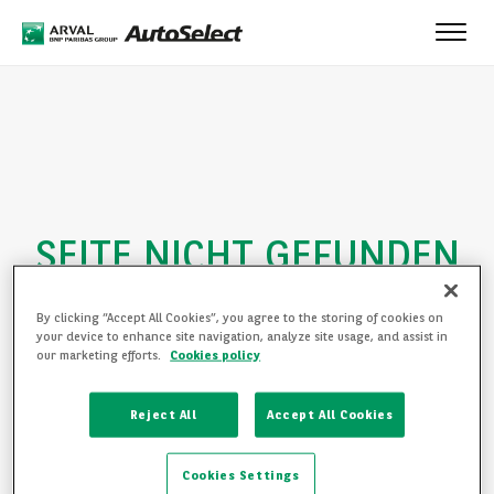
Toggl
navig
SEITE NICHT GEFUNDEN
Entschuldigung, diese Seite existiert nicht. Bitte klicken Sie auf
einen der folgender Links, um Ihre Suche fortzusetzen:
By clicking “Accept All Cookies”, you agree to the storing of cookies on
your device to enhance site navigation, analyze site usage, and assist in
our marketing efforts.
Cookies policy
ZURÜCK ZUR STARTSEITE
ALLE UNSERE FAHRZEUGE ANSEHEN
Reject All
Accept All Cookies
Cookies Settings