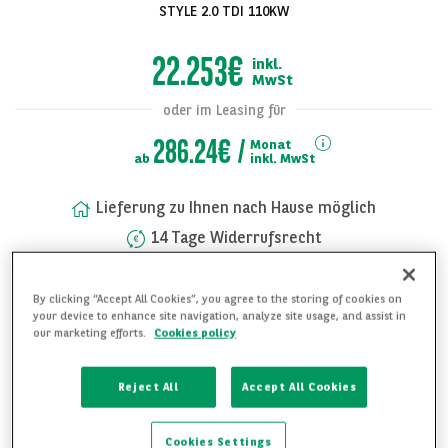
STYLE 2.0 TDI 110KW
22.253€
inkl.
MwSt
oder im Leasing für
286.24€
Monat
ab
inkl. MwSt
Lieferung zu Ihnen nach Hause möglich
14 Tage Widerrufsrecht
Alle Bilder
Rufen Sie uns jederzeit an unter:
anzeigen
+49 (0) 89 744 23 802
By clicking “Accept All Cookies”, you agree to the storing of cookies on
your device to enhance site navigation, analyze site usage, and assist in
our marketing efforts.
Cookies policy
FAHRZEUG UNVERBINDLICH ANFRAGEN
Reject All
Accept All Cookies
WEITERE DETAILS ANFRAGEN
FAHRZEUG MERKEN
Cookies Settings