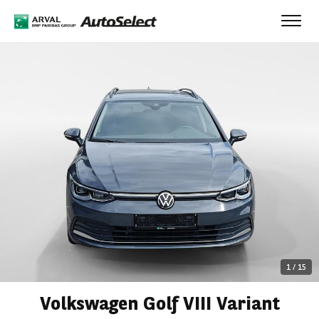
Toggl
navig
1
/
15
Volkswagen Golf VIII Variant