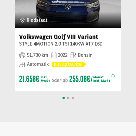
Riedstadt
Volkswagen Golf VIII Variant
STYLE 4MOTION 2.0 TSI 140KW AT7 E6D
51.730 km
2022
Benzin
Automatik
D
159
g CO
/km
2
21.658€
255.08€
inkl.
Monat
oder
ab
MwSt
inkl. MwSt