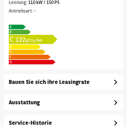
Leistung
:
110 kW / 150 PS
Antriebsart
:
-
A
B
C
122
gCO
/km
2
D
E
F
G
Bauen Sie sich ihre Leasingrate
Ausstattung
Service-Historie