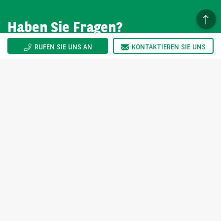
Haben Sie Fragen?
RUFEN SIE UNS AN
KONTAKTIEREN SIE UNS
Wir sind gerne für Sie da. Sie erreichen uns Montag bis
Freitag von 08:00-17:00 Uhr.
KONTAKT
arval.de
For the many journeys in life
ARVAL AUTOSELECT
Über Arval