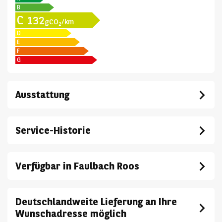
B
C
132
gCO
/km
2
D
E
F
G
Ausstattung
Service-Historie
Verfügbar in Faulbach Roos
Deutschlandweite Lieferung an Ihre
Wunschadresse möglich