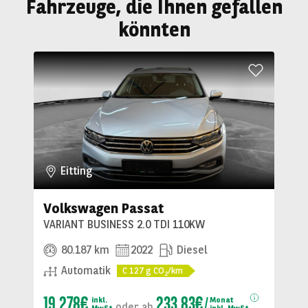
Fahrzeuge, die Ihnen gefallen
könnten
Eitting
Volkswagen Passat
VARIANT BUSINESS 2.0 TDI 110KW
80.187 km
2022
Diesel
Automatik
C
127
g CO
/km
2
19.278€
233.83€
inkl.
Monat
oder
ab
MwSt
inkl. MwSt