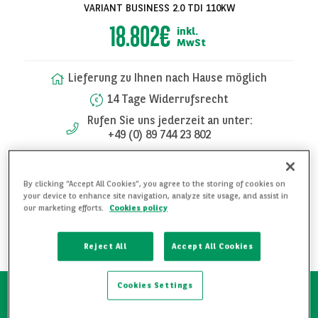
VARIANT BUSINESS 2.0 TDI 110KW
18.802€
inkl.
MwSt
Lieferung zu Ihnen nach Hause möglich
14 Tage Widerrufsrecht
Rufen Sie uns jederzeit an unter:
+49 (0) 89 744 23 802
FAHRZEUG UNVERBINDLICH ANFRAGEN
Alle Bilder
By clicking “Accept All Cookies”, you agree to the storing of cookies on
your device to enhance site navigation, analyze site usage, and assist in
anzeigen
our marketing efforts.
Cookies policy
WEITERE DETAILS ANFRAGEN
FAHRZEUG MERKEN
Reject All
Accept All Cookies
Cookies Settings
Schnelle Verfügbarkeit