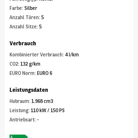
Farbe
:
Silber
Anzahl Türen
:
5
Anzahl Sitze
:
5
Verbrauch
Kombinierter Verbrauch
:
4 l/km
CO2
:
132 g/km
EURO Norm
:
EURO 6
Leistungsdaten
Hubraum
:
1.968 cm3
Leistung
:
110 kW / 150 PS
Antriebsart
:
-
A