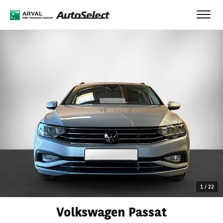
Toggl
navig
1
/
22
Volkswagen Passat