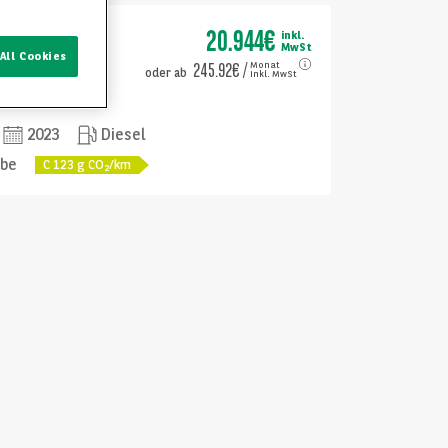
20.944€
inkl.
MwSt
All Cookies
85KW
245.92€
/
Monat
oder
ab
inkl. MwSt
2023
Diesel
ebe
C
123
g CO
/km
2