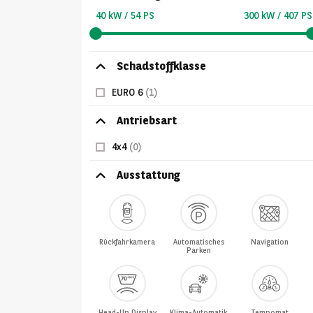
40 kW / 54 PS
300 kW / 407 PS
Schadstoffklasse
EURO 6
(1)
Antriebsart
4x4
(0)
Ausstattung
Rückfahrkamera
Automatisches
Navigation
Parken
Head-Up Display
Klima-Automatik
Tempomat