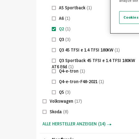
analyze site
A5 Sportback
(1)
Cookies
A6
(1)
Q2
(1)
Q3
(3)
Q3 45 TFSI e 1.4 TFSI 180KW
(1)
Q3 Sportback 45 TFSI e 1.4 TFSI 180KW
AT6 E6d
(1)
Q4-e-tron
(1)
Q4-e-tron-F48-2021
(1)
Q5
(3)
Volkswagen
(17)
Skoda
(8)
ALLE HERSTELLER ANZEIGEN
(
14
)