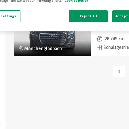
 usage, and assist in our marketing efforts.
Cookies policy
Audi
Q2
 Settings
Reject All
Accept 
30 TDI 2.0 TDI 
26.749 km
Schaltgetri
Monchengladbach
1