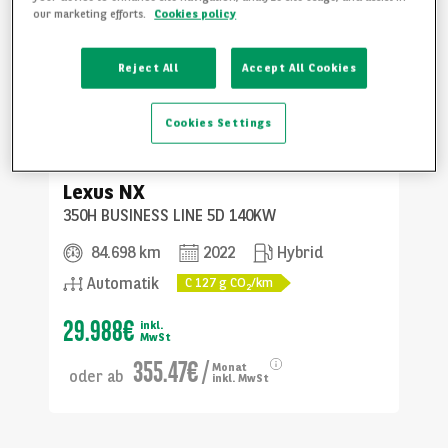
our marketing efforts.
Cookies policy
Reject All
Accept All Cookies
Cookies Settings
Eitting
Lexus
NX
350H BUSINESS LINE 5D 140KW
84.698 km
2022
Hybrid
Automatik
C
127
g CO
/km
2
29.988€
inkl.
MwSt
355.47€
/
Monat
oder
ab
inkl. MwSt