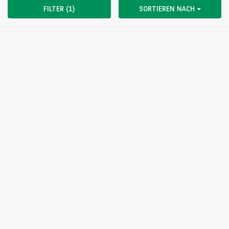
FILTER (1)
SORTIEREN NACH
Wir sind gerne für Sie da. Sie erreichen uns Montag bis
Freitag von 08:00-17:00 Uhr.
KONTAKT
arval.de
For the many journeys in life
ARVAL AUTOSELECT
Über Arval
FAQ
Kontakt